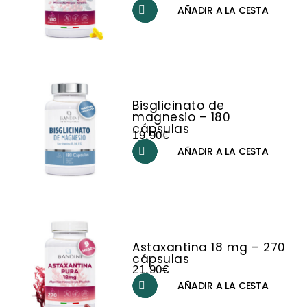
AÑADIR A LA CESTA
Bisglicinato de
magnesio – 180
cápsulas
19,90
€
AÑADIR A LA CESTA
Astaxantina 18 mg – 270
cápsulas
21,90
€
AÑADIR A LA CESTA