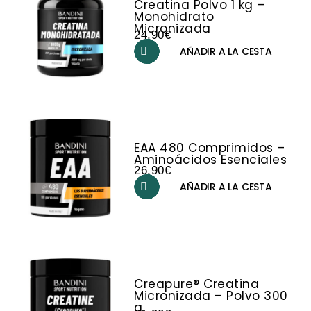
Creatina Polvo 1 kg –
Monohidrato
Micronizada
24,90
€
AÑADIR A LA CESTA
EAA 480 Comprimidos –
Aminoácidos Esenciales
26,90
€
AÑADIR A LA CESTA
Creapure® Creatina
Micronizada – Polvo 300
g